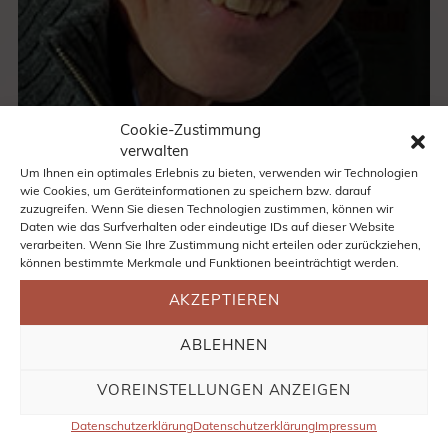
Cookie-Zustimmung
verwalten
Um Ihnen ein optimales Erlebnis zu bieten, verwenden wir Technologien
wie Cookies, um Geräteinformationen zu speichern bzw. darauf
zuzugreifen. Wenn Sie diesen Technologien zustimmen, können wir
Daten wie das Surfverhalten oder eindeutige IDs auf dieser Website
verarbeiten. Wenn Sie Ihre Zustimmung nicht erteilen oder zurückziehen,
können bestimmte Merkmale und Funktionen beeinträchtigt werden.
Thomas Neymeyer, Heilpraktiker
AKZEPTIEREN
Die Anwendung von Jin Shin Jyutsu ist ein Weg
ein vorhandenes energetisches Ungleichgewicht
ABLEHNEN
aufzulösen. Es kann helfen, das natürliche
Gleichgewicht von Körper, Geist und Seele wieder
VOREINSTELLUNGEN ANZEIGEN
herzustellen und zu bewahren.
Datenschutzerklärung
Datenschutzerklärung
Impressum