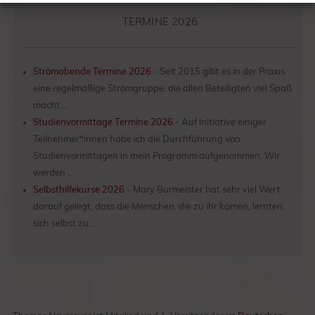
TERMINE 2026
Strömabende Termine 2026
-
Seit 2015 gibt es in der Praxis
eine regelmäßige Strömgruppe, die allen Beteiligten viel Spaß
macht ...
Studienvormittage Termine 2026
-
Auf Initiative einiger
Teilnehmer*innen habe ich die Durchführung von
Studienvormittagen in mein Programm aufgenommen. Wir
werden ...
Selbsthilfekurse 2026
-
Mary Burmeister hat sehr viel Wert
darauf gelegt, dass die Menschen, die zu ihr kamen, lernten,
sich selbst zu…